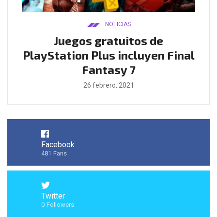
NOTICIAS
ado
Juegos gratuitos de
B
ease
PlayStation Plus incluyen Final
l
Fantasy 7
26 febrero, 2021
Facebook
481
Fans
Twitter
0
Followers