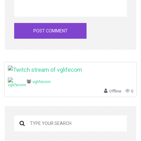
vglifecom
Offline
0