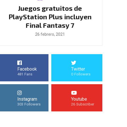
Juegos gratuitos de
Boomeran
de
PlayStation Plus incluyen
llegarán 
Final Fantasy 7
25
26 febrero, 2021
Facebook
Twitter
481
Fans
0
Followers
Instagram
Youtube
303
Followers
26
Subscriber