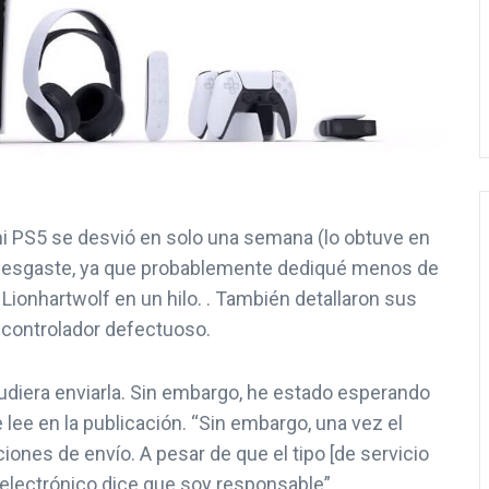
i PS5 se desvió en solo una semana (lo obtuve en
r desgaste, ya que probablemente dediqué menos de
Lionhartwolf en un hilo. . También detallaron sus
l controlador defectuoso.
pudiera enviarla. Sin embargo, he estado esperando
ee en la publicación. “Sin embargo, una vez el
iones de envío. A pesar de que el tipo [de servicio
eo electrónico dice que soy responsable”.
NOTICIAS
NOTICIAS