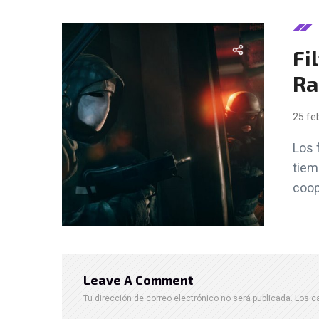
Fi
Ra
25 fe
Los 
tiem
coop
Leave A Comment
Tu dirección de correo electrónico no será publicada.
Los c