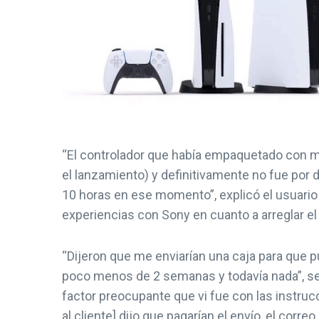
“El controlador que había empaquetado con m
el lanzamiento) y definitivamente no fue po
10 horas en ese momento”, explicó el usuario 
experiencias con Sony en cuanto a arreglar e
“Dijeron que me enviarían una caja para que 
poco menos de 2 semanas y todavía nada”, se l
factor preocupante que vi fue con las instrucc
al cliente] dijo que pagarían el envío, el corr
NOTICIAS