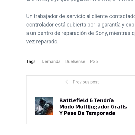
Kimetsu No Yaiba Supera A
Sony Enfre
Un trabajador de servicio al cliente contacta
Kimi No Na wa En
Colectiva Po
controlador está cubierta por la garantía y exp
Ganancias Globales
Los Du
a un centro de reparación de Sony, mientras q
15 febrero, 2021
15 febr
vez reparado.
Tags:
Demanda
Duelsense
PS5
Previous post
Battlefield 6 Tendría
Modo Multijugador Gratis
Y Pase De Temporada