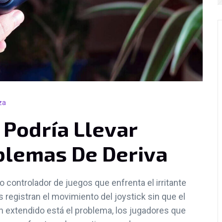
za
 Podría Llevar
lemas De Deriva
 controlador de juegos que enfrenta el irritante
 registran el movimiento del joystick sin que el
an extendido está el problema, los jugadores que