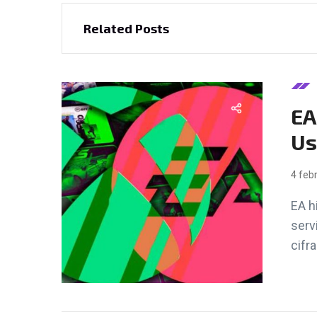
Related Posts
EA
Us
4 feb
EA h
serv
cifr