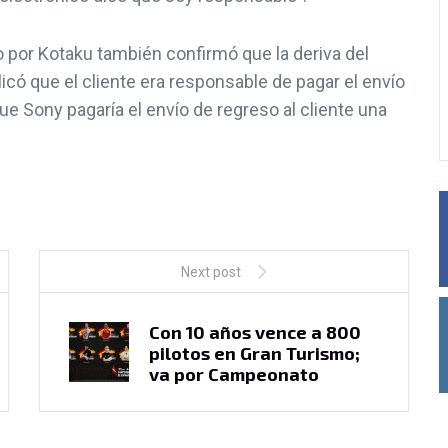
nta Demanda
Streamer de Twitch
do por Kotaku también confirmó que la deriva del
r El Drift De
baneado por visitar club 
licó que el cliente era responsable de pagar el envío
alSense
streeptease en GTA
ue Sony pagaría el envío de regreso al cliente una
ero, 2021
26 febrero, 2021
Next post
Con 10 años vence a 800
pilotos en Gran Turismo;
va por Campeonato