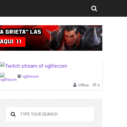
vglifecom
Offline
0