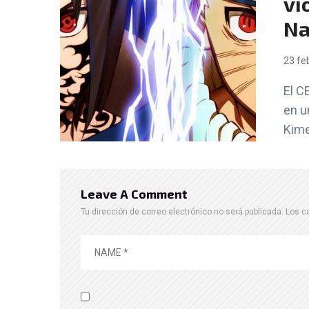
vi
Na
23 fe
El C
en u
Kime
Leave A Comment
Tu dirección de correo electrónico no será publicada.
Los c