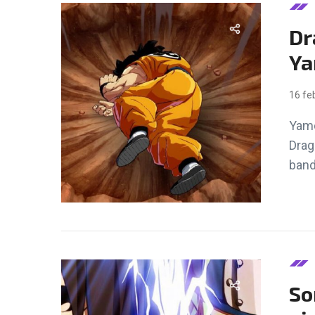
Dr
Ya
16 fe
Yamc
Drag
band
So