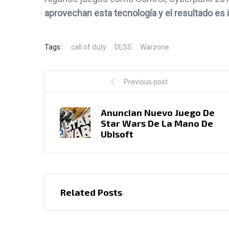
Kimetsu No Yaiba Supera A
Sony Enfre
aprovechan esta tecnología y el resultado es i
Kimi No Na wa En
Colectiva Po
Ganancias Globales
Los Du
Tags:
call of duty
DLSS
Warzone
15 febrero, 2021
15 febr
Previous post
Anuncian Nuevo Juego De
Star Wars De La Mano De
Ubisoft
Related Posts