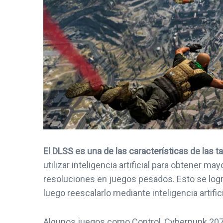
El DLSS es una de las características de las t
utilizar inteligencia artificial para obtener
resoluciones en juegos pesados. Esto se logra 
luego reescalarlo mediante inteligencia artifici
Algunos juegos como Control, Cyberpunk 2077,
NOTICIAS