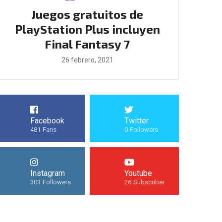
Juegos gratuitos de
Boomeran
de
PlayStation Plus incluyen
llegarán 
Final Fantasy 7
25
26 febrero, 2021
Facebook
Twitter
481
Fans
0
Followers
Instagram
Youtube
303
Followers
26
Subscriber