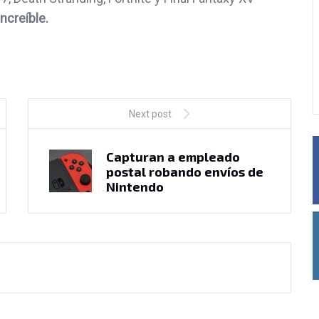
nta Demanda
Streamer de Twitch
ncreíble.
r El Drift De
baneado por visitar club 
alSense
streeptease en GTA
ero, 2021
26 febrero, 2021
Next post
Capturan a empleado
postal robando envíos de
Nintendo