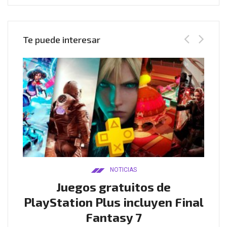
Te puede interesar
NOTICIAS
ado
Juegos gratuitos de
B
ease
PlayStation Plus incluyen Final
l
Fantasy 7