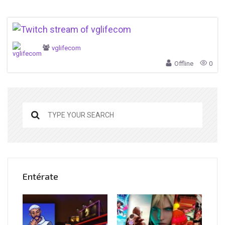
vglifecom
Offline
0
Entérate