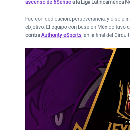
ascenso de 6Sense
a la Liga Latinoamérica N
Fue con dedicación, perseverancia, y discipli
objetivo. El equipo con base en México tuvo q
contra
Authority eSports
, en la final del Cir