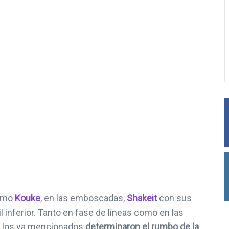
 de Twitch
Juegos gratuitos de
isitar club de
PlayStation Plus incluy
ase en GTA
Final Fantasy 7
ero, 2021
26 febrero, 2021
como
Kouke
, en las emboscadas,
Shakeit
con sus
l inferior. Tanto en fase de líneas como en las
de los ya mencionados
determinaron el rumbo de la