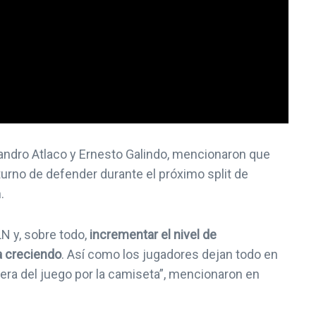
jandro Atlaco y Ernesto Galindo, mencionaron que
 turno de defender durante el próximo split de
.
N y, sobre todo,
incrementar el nivel de
a creciendo
. Así como los jugadores dejan todo en
era del juego por la camiseta”, mencionaron en