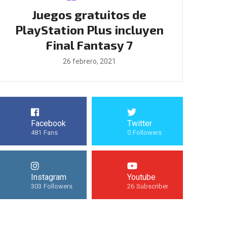
Boomerang X y Neurodeck
Filtra us
en
llegarán a Nintendo Switch
Rainbow
25 febrero, 2021
25
Facebook
Twitter
481
Fans
0
Followers
Instagram
Youtube
303
Followers
26
Subscriber