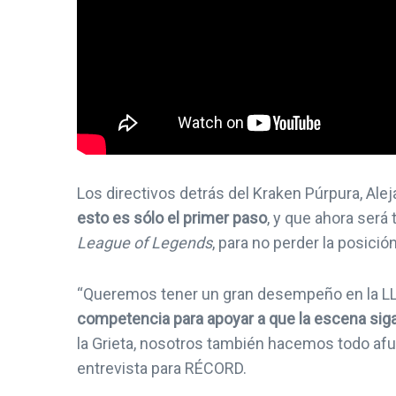
Los directivos detrás del Kraken Púrpura, Ale
esto es sólo el primer paso
, y que ahora será
League of Legends
, para no perder la posición
“Queremos tener un gran desempeño en la LL
competencia para apoyar a que la escena sig
la Grieta, nosotros también hacemos todo afu
entrevista para RÉCORD.