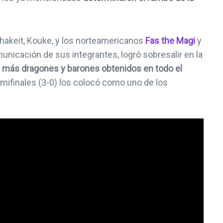
Shakeit, Kouke, y los norteamericanos
Fas the Magi
y
nicación de sus integrantes, logró sobresalir en la
n más dragones y barones obtenidos en todo el
mifinales (3-0) los colocó como uno de los