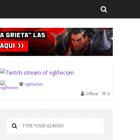
vglifecom
Offline
0