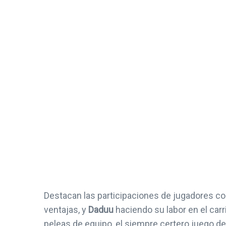
Sony Enfrenta Demanda
Streamer
Colectiva Por El Drift De
baneado por v
Los DualSense
streepte
15 febrero, 2021
26 febr
Destacan las participaciones de jugadores 
ventajas, y
Daduu
haciendo su labor en el carri
peleas de equipo, el siempre certero juego 