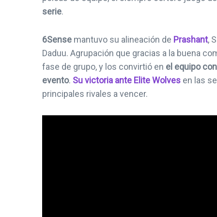
serie
.
6Sense
mantuvo su alineación de
Prashant
, 
Daduu. Agrupación que gracias a la buena comu
fase de grupo, y los convirtió en
el equipo co
evento
.
Su victoria ante Elite Wolves
en las se
principales rivales a vencer.