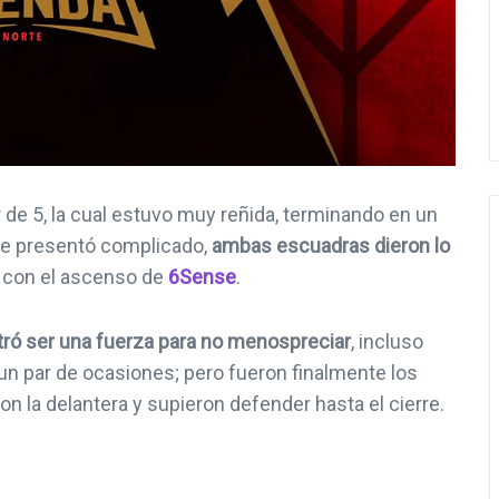
r de 5, la cual estuvo muy reñida, terminando en un
se presentó complicado,
ambas escuadras dieron lo
nó con el ascenso de
6Sense
.
ró ser una fuerza para no menospreciar
, incluso
un par de ocasiones; pero fueron finalmente los
 la delantera y supieron defender hasta el cierre.
NOTICIAS
NOTICIAS