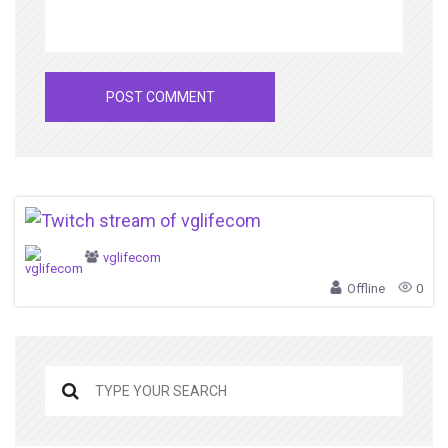
vglifecom
Offline
0