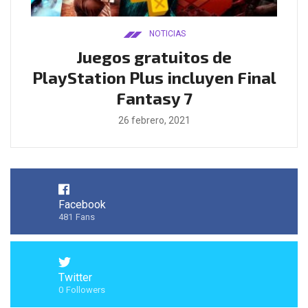
NOTICIAS
ado
Juegos gratuitos de
B
ease
PlayStation Plus incluyen Final
l
Fantasy 7
26 febrero, 2021
Facebook
481
Fans
Twitter
0
Followers