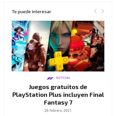
Te puede interesar
NOTICIAS
ado
Juegos gratuitos de
B
ease
PlayStation Plus incluyen Final
l
Fantasy 7
26 febrero, 2021