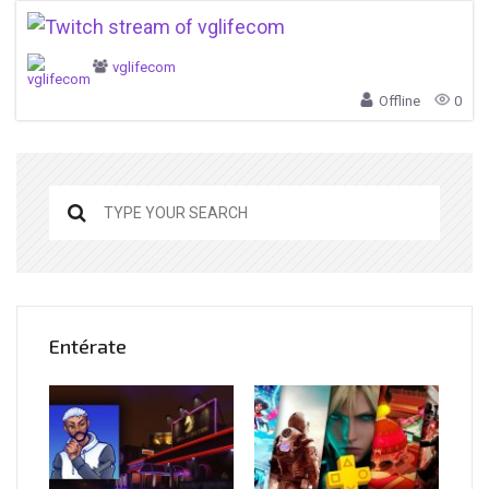
vglifecom
Offline
0
Entérate