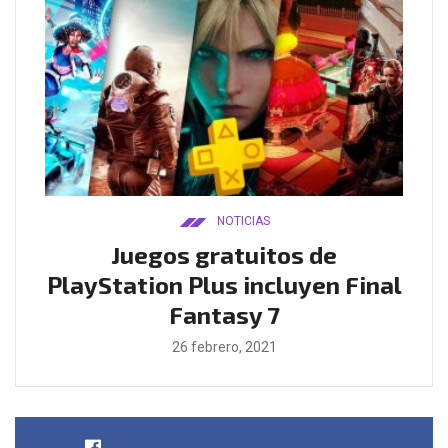
NOTICIAS
ado
Juegos gratuitos de
B
ease
PlayStation Plus incluyen Final
l
Fantasy 7
26 febrero, 2021