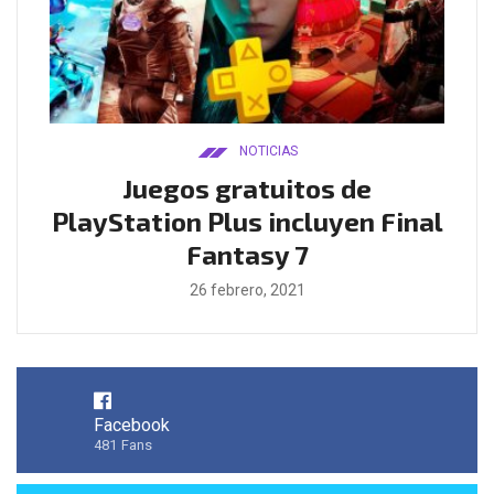
NOTICIAS
ado
Juegos gratuitos de
B
ease
PlayStation Plus incluyen Final
l
Fantasy 7
26 febrero, 2021
Facebook
481
Fans