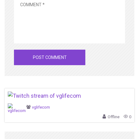
vglifecom
Offline
0