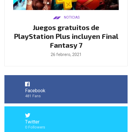
NOTICIAS
ado
Juegos gratuitos de
B
ease
PlayStation Plus incluyen Final
l
Fantasy 7
26 febrero, 2021
Facebook
481
Fans
Twitter
0
Followers