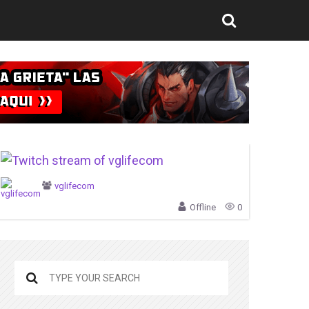
vglifecom
Offline
0