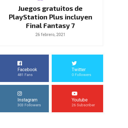
Juegos gratuitos de
Boomeran
de
PlayStation Plus incluyen
llegarán 
Final Fantasy 7
25
26 febrero, 2021
Facebook
Twitter
481
Fans
0
Followers
Instagram
Youtube
303
Followers
26
Subscriber