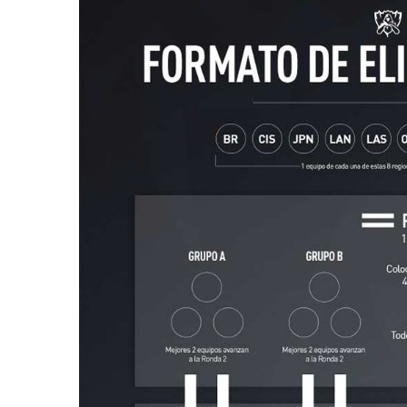
Kimetsu No Yaiba Supera A
Sony Enfre
Kimi No Na wa En
Colectiva Po
Ganancias Globales
Los Du
15 febrero, 2021
15 febr