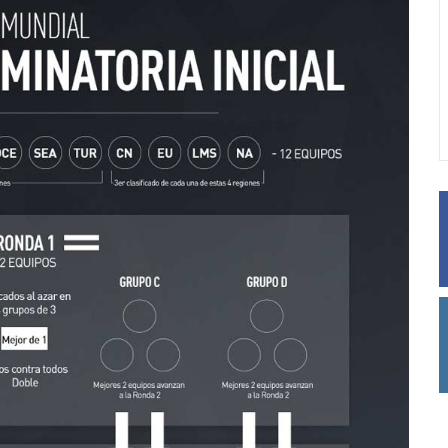
nta Demanda
Streamer de Twitch
r El Drift De
baneado por visitar club 
alSense
streeptease en GTA
ero, 2021
26 febrero, 2021