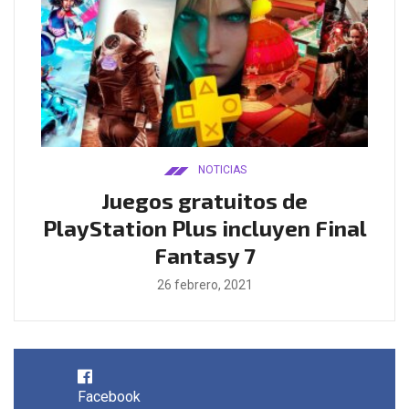
NOTICIAS
ado
Juegos gratuitos de
B
ease
PlayStation Plus incluyen Final
l
Fantasy 7
26 febrero, 2021
Facebook