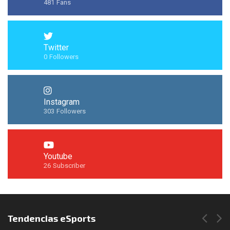
481
Fans
Twitter
0
Followers
Instagram
303
Followers
Youtube
26
Subscriber
Síguenos en Instagram
Tendencias eSports