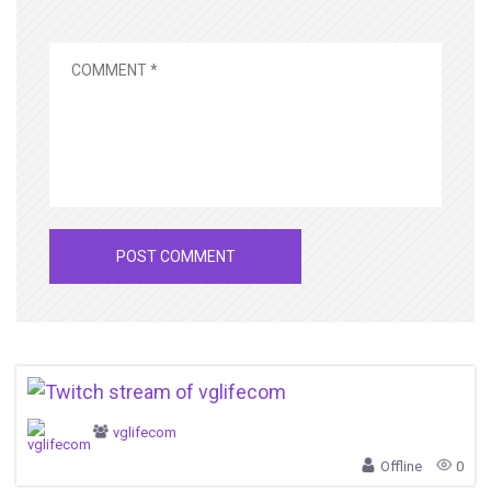
vglifecom
Offline
0