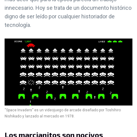
innecesario. Hoy se trata de un documento histórico
digno de ser leído por cualquier historiador de
tecnología.
“Space Invaders” es un videojuego de arcade diseñado por Toshihiro
Nishikado y lanzado al mercado en 1978.
Los marcianitos son nocivos