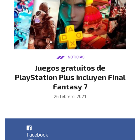
NOTICIAS
ado
Juegos gratuitos de
B
ease
PlayStation Plus incluyen Final
l
Fantasy 7
26 febrero, 2021
Facebook