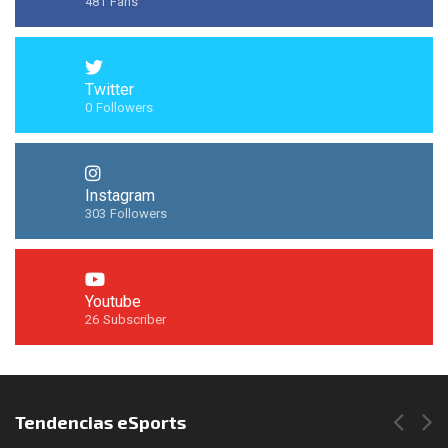
481
Fans
Twitter
0
Followers
Instagram
303
Followers
Youtube
26
Subscriber
Síguenos en Instagram
Tendencias eSports