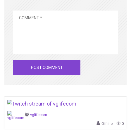
vglifecom
Offline
0