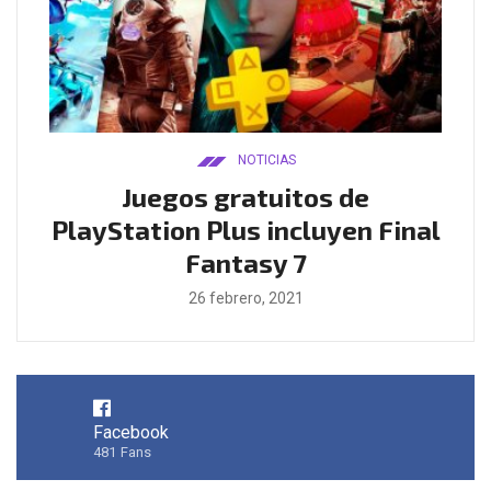
NOTICIAS
ado
Juegos gratuitos de
B
ease
PlayStation Plus incluyen Final
l
Fantasy 7
26 febrero, 2021
Facebook
481
Fans