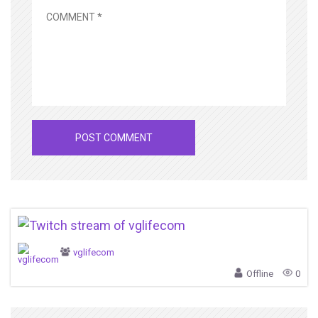
vglifecom
Offline
0