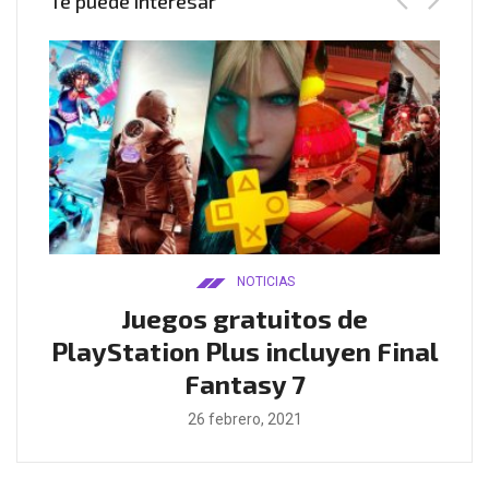
Te puede interesar
NOTICIAS
ado
Juegos gratuitos de
B
ease
PlayStation Plus incluyen Final
l
Fantasy 7
26 febrero, 2021