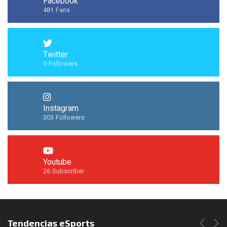
Facebook
481
Fans
Twitter
0
Followers
Instagram
303
Followers
Youtube
26
Subscriber
Síguenos en Instagram
Tendencias eSports