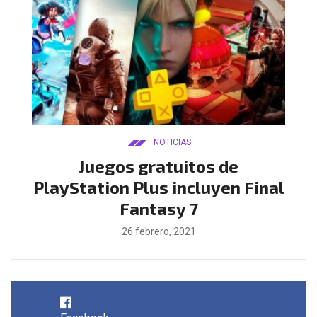
NOTICIAS
ado
Juegos gratuitos de
B
ease
PlayStation Plus incluyen Final
l
Fantasy 7
26 febrero, 2021