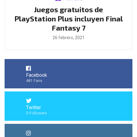
ado
Juegos gratuitos de
B
ease
PlayStation Plus incluyen Final
l
Fantasy 7
26 febrero, 2021
Facebook
481
Fans
Twitter
0
Followers