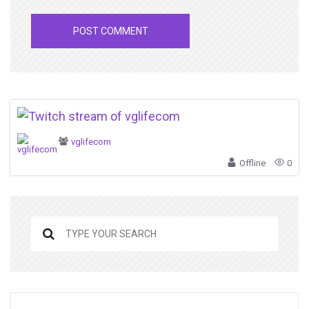
vglifecom
Offline
0