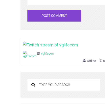
vglifecom
Offline
0