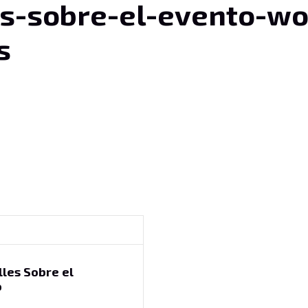
es-sobre-el-evento-w
s
les Sobre el
o