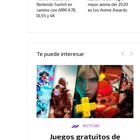
Nintendo Switch en
mejor anime del 2020
camino con ARM A78,
en los Anime Awards
DLSS y 4K
Te puede interesar
AS
NOTICIAS
Twitch
Juegos gratuitos de
B