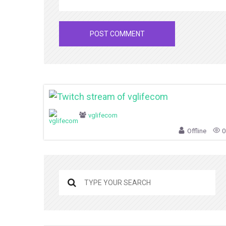
vglifecom
Offline
0