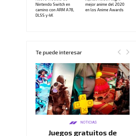
Nintendo Switch en
mejor anime del 2020
camino con ARM A78,
en los Anime Awards
DLSS y 4K
Te puede interesar
AS
NOTICIAS
Twitch
Juegos gratuitos de
B