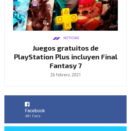
NOTICIAS
ado
Juegos gratuitos de
B
ease
PlayStation Plus incluyen Final
l
Fantasy 7
26 febrero, 2021
Facebook
481
Fans