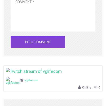
vglifecom
Offline
0