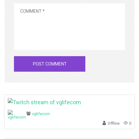
vglifecom
Offline
0