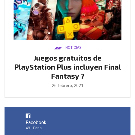
NOTICIAS
ado
Juegos gratuitos de
B
ease
PlayStation Plus incluyen Final
l
Fantasy 7
26 febrero, 2021
Facebook
481
Fans