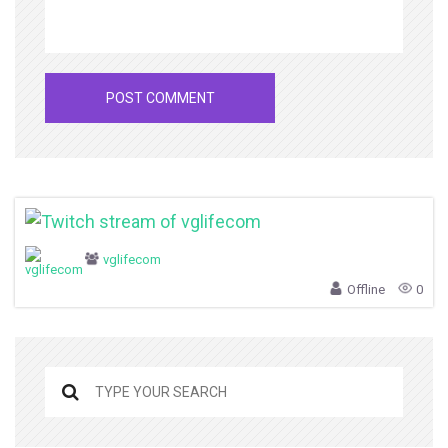
vglifecom
Offline
0