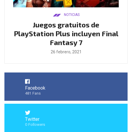
NOTICIAS
ado
Juegos gratuitos de
B
ease
PlayStation Plus incluyen Final
l
Fantasy 7
26 febrero, 2021
Facebook
481
Fans
Twitter
0
Followers