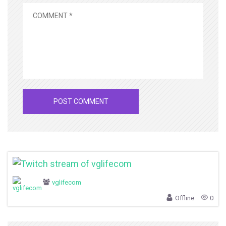
vglifecom
Offline
0