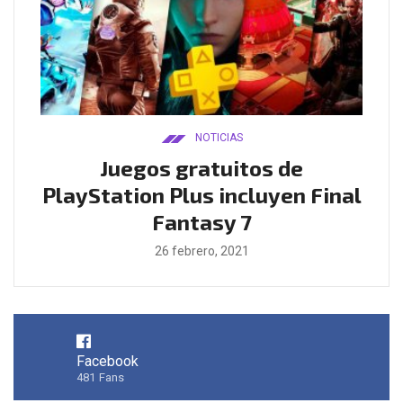
NOTICIAS
ado
Juegos gratuitos de
B
ease
PlayStation Plus incluyen Final
l
Fantasy 7
26 febrero, 2021
Facebook
481
Fans