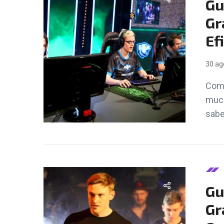
Gu
Gr
Ef
30 ag
Comp
much
sabe
Gu
Gr