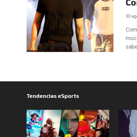
Co
30 ag
Comp
much
sabe
Tendencias eSports