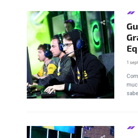
Gu
Gr
Eq
1 sep
Comp
much
sabe