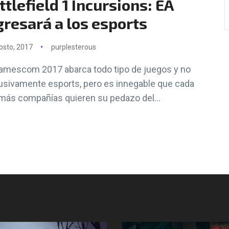
ttlefield 1 Incursions: EA
gresará a los esports
osto, 2017
purplesterous
amescom 2017 abarca todo tipo de juegos y no
usivamente esports, pero es innegable que cada
más compañías quieren su pedazo del...
Síguenos en Instagram