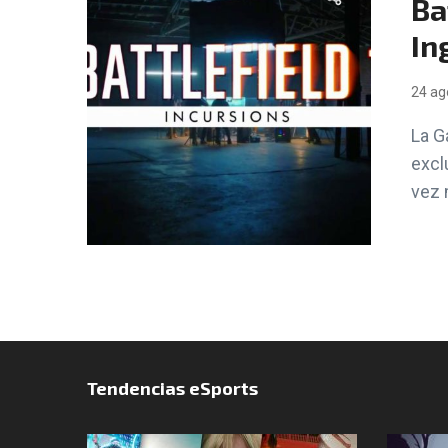
Ba
In
24 ag
La G
excl
vez 
Tendencias eSports