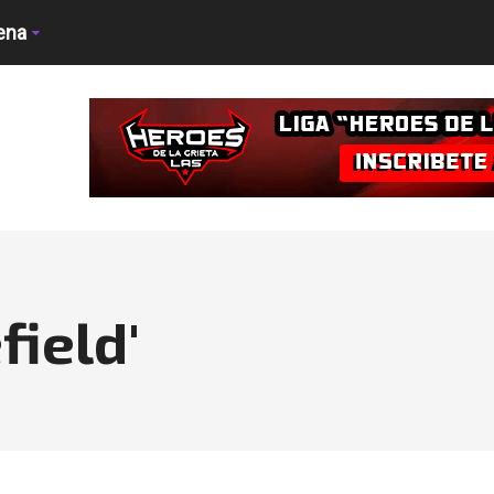
ena
field'