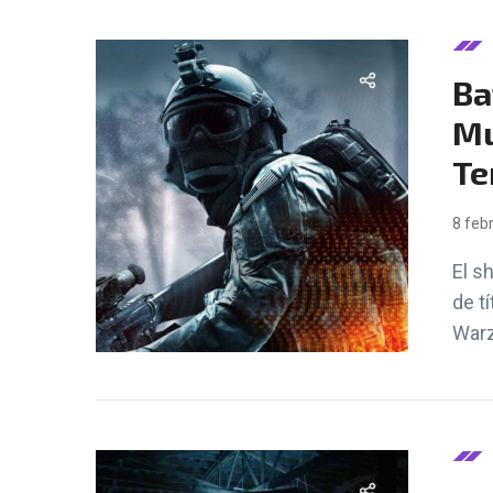
Ba
Mu
Te
8 feb
El s
de t
Warz