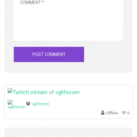
vglifecom
Offline
0