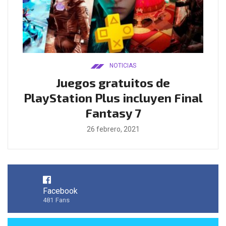
NOTICIAS
ado
Juegos gratuitos de
B
ease
PlayStation Plus incluyen Final
l
Fantasy 7
26 febrero, 2021
Facebook
481
Fans