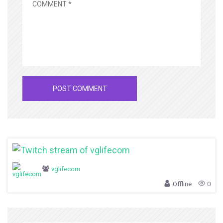
vglifecom
Offline
0