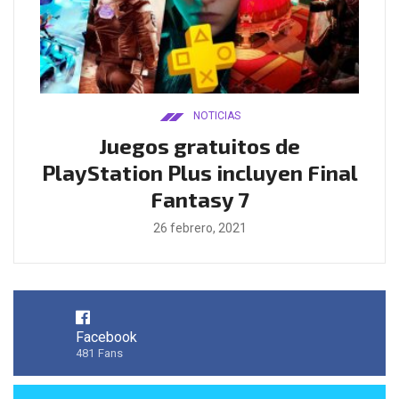
NOTICIAS
ado
Juegos gratuitos de
B
ease
PlayStation Plus incluyen Final
l
Fantasy 7
26 febrero, 2021
Facebook
481
Fans