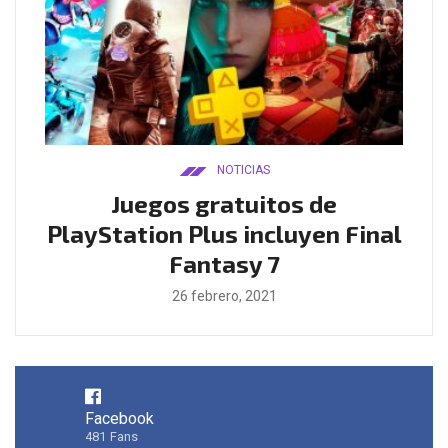
NOTICIAS
ado
Juegos gratuitos de
B
ease
PlayStation Plus incluyen Final
l
Fantasy 7
26 febrero, 2021
Facebook
481
Fans