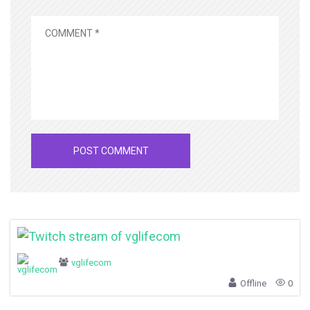
vglifecom
Offline
0