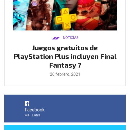
NOTICIAS
ado
Juegos gratuitos de
B
ease
PlayStation Plus incluyen Final
l
Fantasy 7
26 febrero, 2021
Facebook
481
Fans