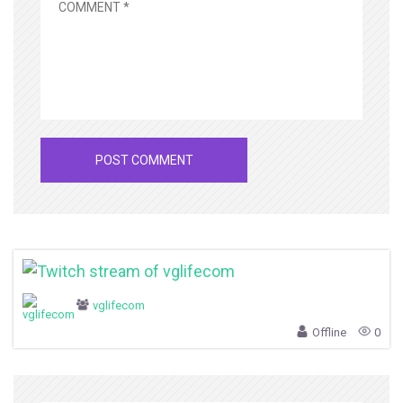
vglifecom
Offline
0