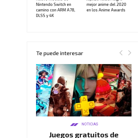
Nintendo Switch en
mejor anime del 2020
camino con ARM A78,
en los Anime Awards
DLSS y 4K
Te puede interesar
AS
NOTICIAS
Twitch
Juegos gratuitos de
B