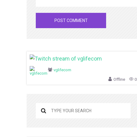
vglifecom
Offline
0