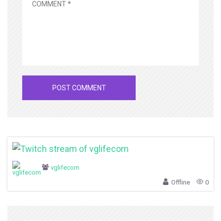
vglifecom
Offline
0