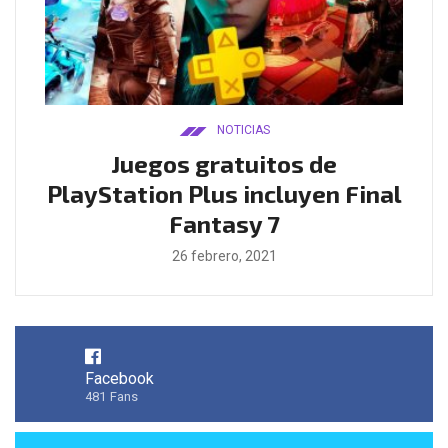
NOTICIAS
ado
Juegos gratuitos de
B
ease
PlayStation Plus incluyen Final
l
Fantasy 7
26 febrero, 2021
Facebook
481
Fans