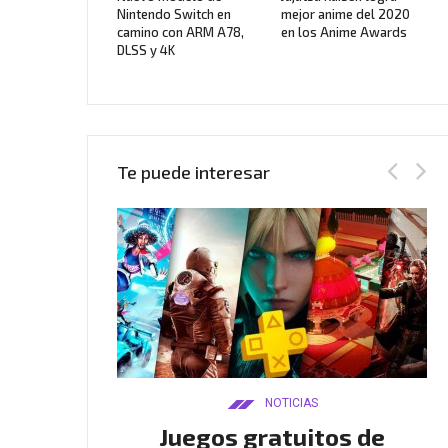
Nintendo Switch en
mejor anime del 2020
camino con ARM A78,
en los Anime Awards
DLSS y 4K
Te puede interesar
AS
NOTICIAS
Twitch
Juegos gratuitos de
B