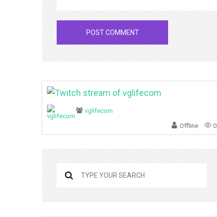
vglifecom
Offline
0