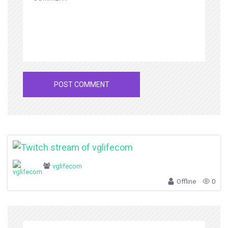
vglifecom
Offline
0