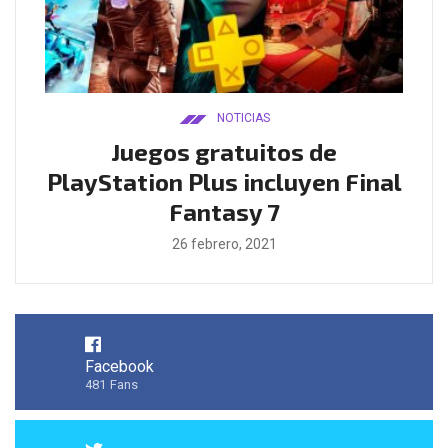
NOTICIAS
ado
Juegos gratuitos de
B
ease
PlayStation Plus incluyen Final
l
Fantasy 7
26 febrero, 2021
Facebook
481
Fans