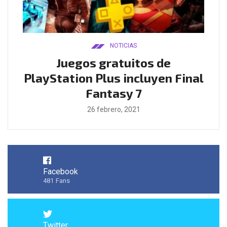
NOTICIAS
ado
Juegos gratuitos de
B
ease
PlayStation Plus incluyen Final
l
Fantasy 7
26 febrero, 2021
Facebook
481
Fans
Twitter