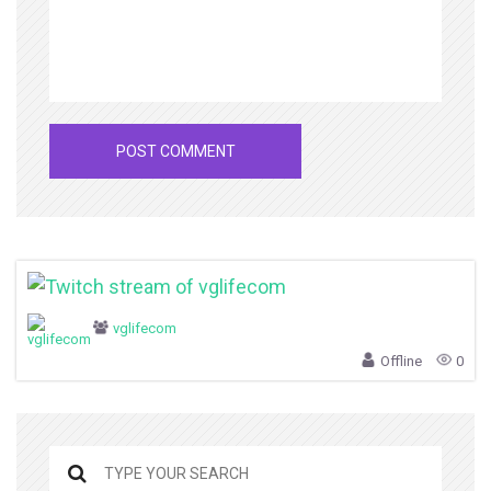
vglifecom
Offline
0