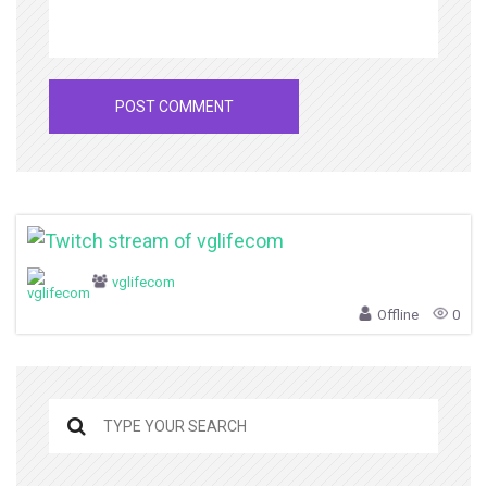
vglifecom
Offline
0