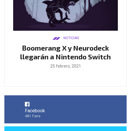
NOTICIAS
urodeck
Filtra usuario gameplay de
o Switch
Rainbow Six Quarantine
25 febrero, 2021
Facebook
481
Fans