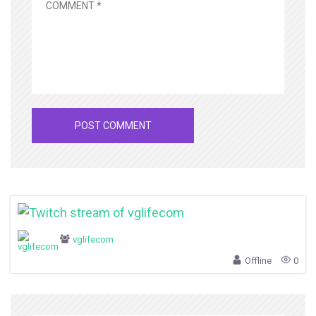
vglifecom
Offline
0