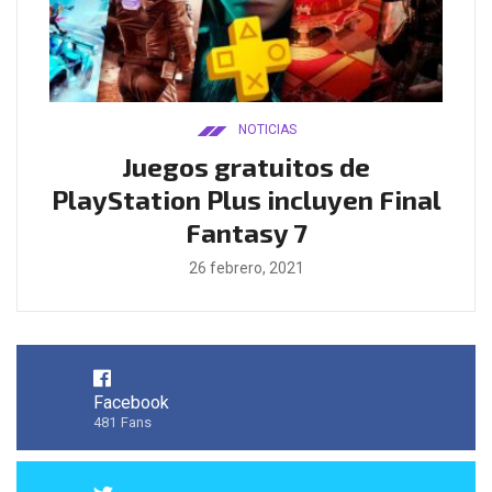
NOTICIAS
ado
Juegos gratuitos de
B
ease
PlayStation Plus incluyen Final
l
Fantasy 7
26 febrero, 2021
Facebook
481
Fans