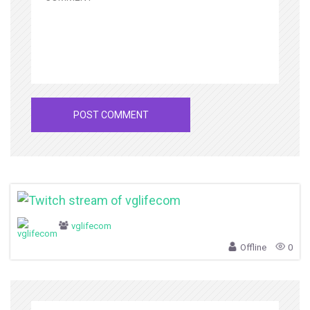
vglifecom
Offline
0