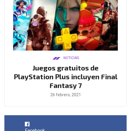
NOTICIAS
ado
Juegos gratuitos de
B
ease
PlayStation Plus incluyen Final
l
Fantasy 7
26 febrero, 2021
Facebook