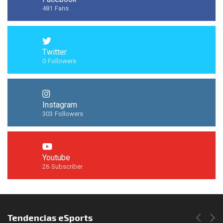
481
Fans
Twitter
0
Followers
Instagram
303
Followers
Youtube
26
Subscriber
Síguenos en Instagram
Tendencias eSports