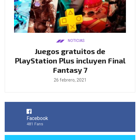
NOTICIAS
ado
Juegos gratuitos de
B
ease
PlayStation Plus incluyen Final
l
Fantasy 7
26 febrero, 2021
Facebook
481
Fans