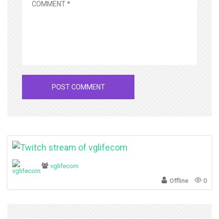
vglifecom
Offline
0