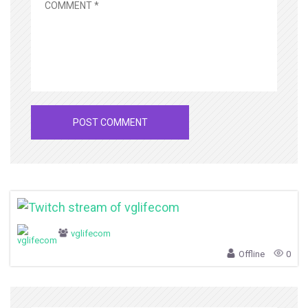
vglifecom
Offline
0