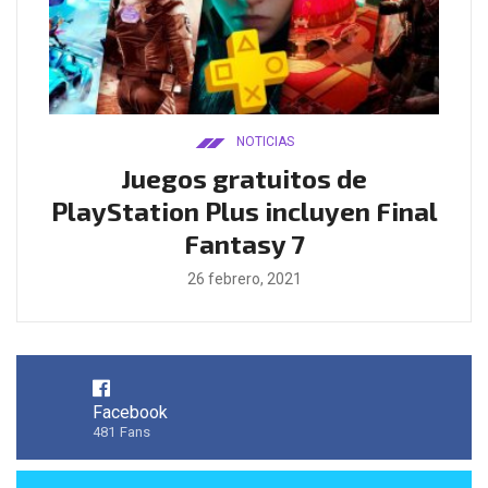
NOTICIAS
ado
Juegos gratuitos de
B
ease
PlayStation Plus incluyen Final
l
Fantasy 7
26 febrero, 2021
Facebook
481
Fans