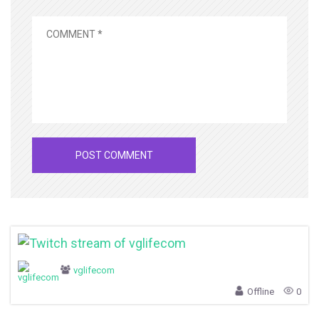
vglifecom
Offline
0