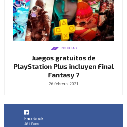
NOTICIAS
ado
Juegos gratuitos de
B
ease
PlayStation Plus incluyen Final
l
Fantasy 7
26 febrero, 2021
Facebook
481
Fans