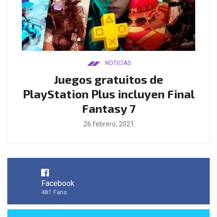
NOTICIAS
ado
Juegos gratuitos de
B
ease
PlayStation Plus incluyen Final
l
Fantasy 7
26 febrero, 2021
Facebook
481
Fans