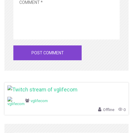
vglifecom
Offline
0