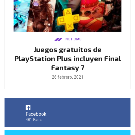
NOTICIAS
ado
Juegos gratuitos de
B
ease
PlayStation Plus incluyen Final
l
Fantasy 7
26 febrero, 2021
Facebook
481
Fans