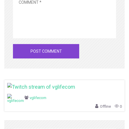
vglifecom
Offline
0