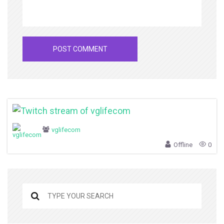
vglifecom
Offline
0