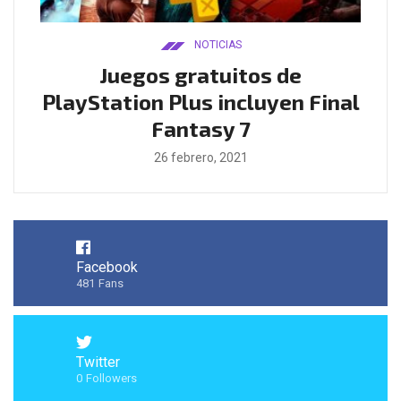
NOTICIAS
ado
Juegos gratuitos de
B
ease
PlayStation Plus incluyen Final
l
Fantasy 7
26 febrero, 2021
Facebook
481
Fans
Twitter
0
Followers