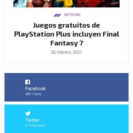
NOTICIAS
ado
Juegos gratuitos de
B
ease
PlayStation Plus incluyen Final
l
Fantasy 7
26 febrero, 2021
Facebook
481
Fans
Twitter
0
Followers