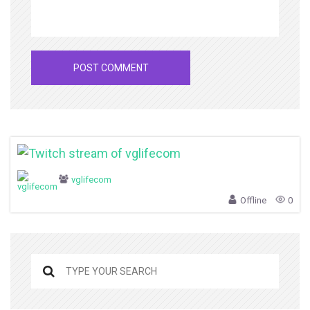
vglifecom
Offline
0