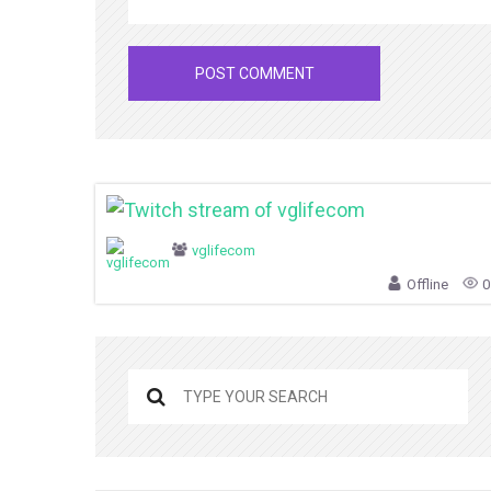
vglifecom
Offline
0