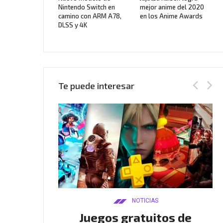
Nintendo Switch en
mejor anime del 2020
camino con ARM A78,
en los Anime Awards
DLSS y 4K
Te puede interesar
AS
NOTICIAS
Twitch
Juegos gratuitos de
B