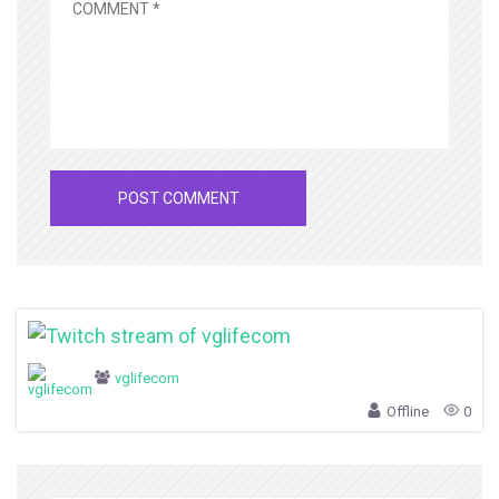
vglifecom
Offline
0