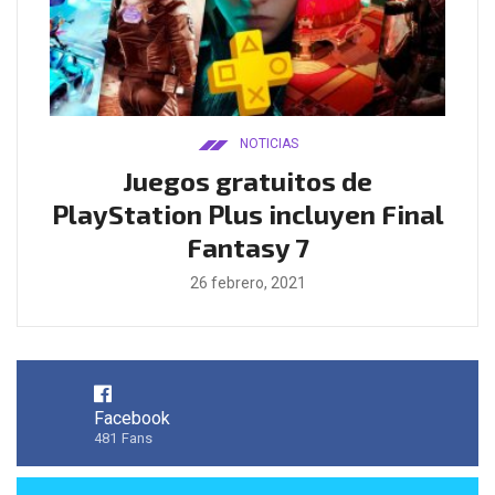
NOTICIAS
ado
Juegos gratuitos de
B
ease
PlayStation Plus incluyen Final
l
Fantasy 7
26 febrero, 2021
Facebook
481
Fans