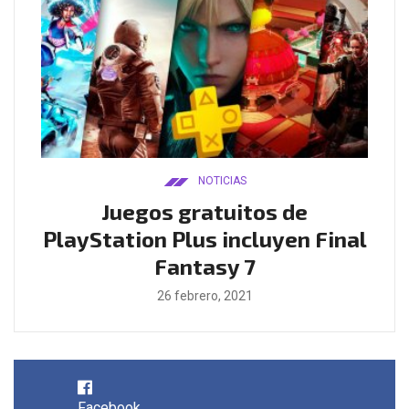
NOTICIAS
ado
Juegos gratuitos de
B
ease
PlayStation Plus incluyen Final
l
Fantasy 7
26 febrero, 2021
Facebook