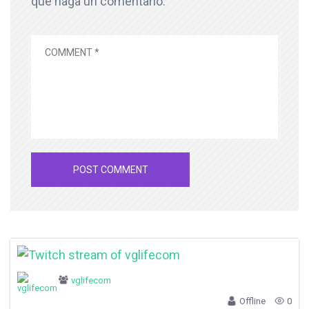
que haga un comentario.
vglifecom
Offline
0