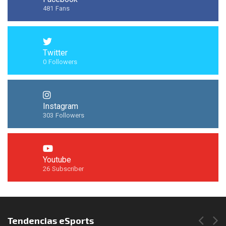
481
Fans
Twitter
0
Followers
Instagram
303
Followers
Youtube
26
Subscriber
Síguenos en Instagram
Tendencias eSports