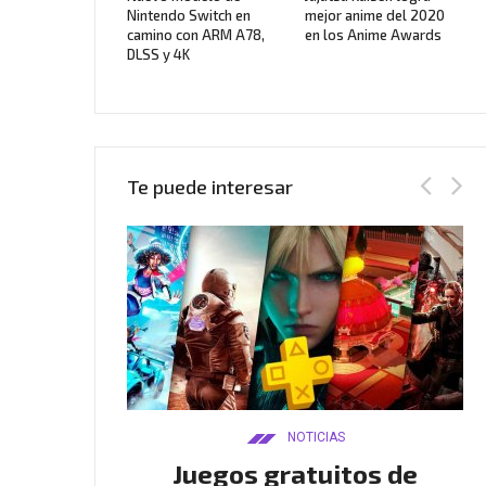
Nintendo Switch en
mejor anime del 2020
camino con ARM A78,
en los Anime Awards
DLSS y 4K
Te puede interesar
AS
NOTICIAS
Twitch
Juegos gratuitos de
B