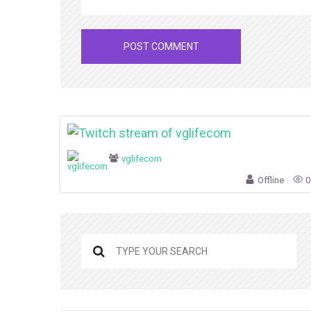
vglifecom
Offline
0