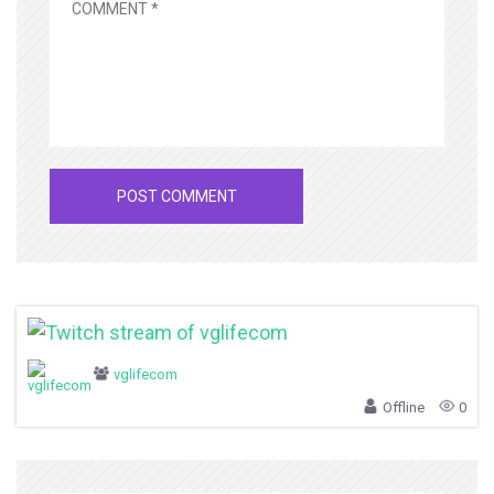
vglifecom
Offline
0