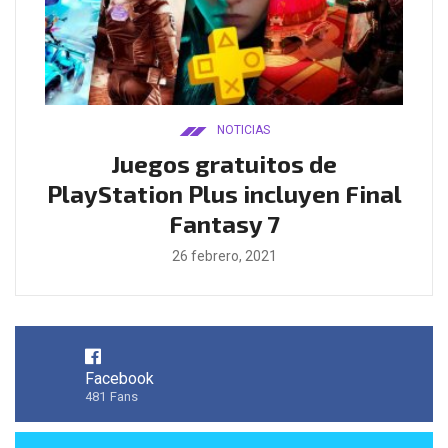
NOTICIAS
ado
Juegos gratuitos de
B
ease
PlayStation Plus incluyen Final
l
Fantasy 7
26 febrero, 2021
Facebook
481
Fans